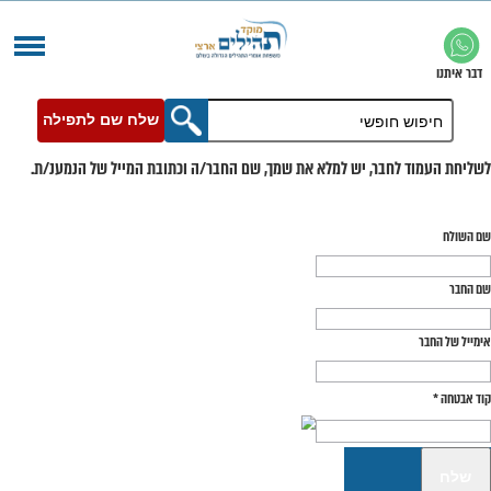
שלח שם לתפילה
בר, יש למלא את שמך, שם החבר/ה וכתובת המייל של הנמענ/ת.