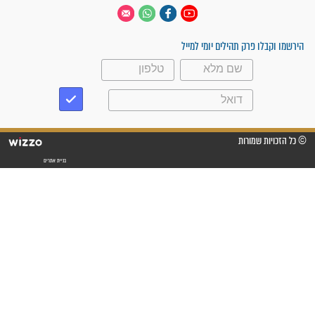
 יום
עקבו אחרינו
ק תהילים יומי למייל