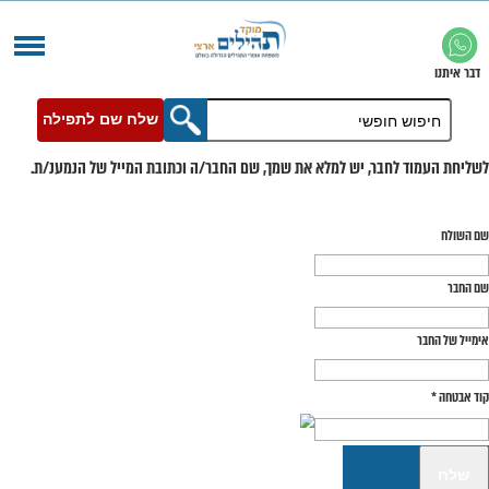
שלח שם לתפילה
בר, יש למלא את שמך, שם החבר/ה וכתובת המייל של הנמענ/ת.