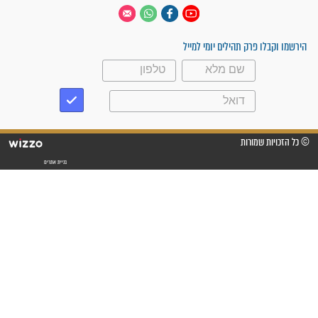
 יום
עקבו אחרינו
ק תהילים יומי למייל