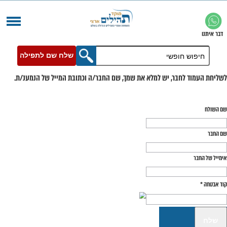
שלח שם לתפילה
בר, יש למלא את שמך, שם החבר/ה וכתובת המייל של הנמענ/ת.