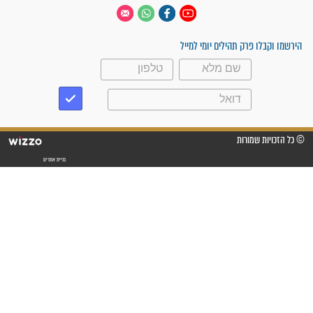
 יום
עקבו אחרינו
ק תהילים יומי למייל