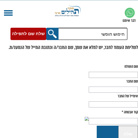
שלח שם לתפילה
בר, יש למלא את שמך, שם החבר/ה וכתובת המייל של הנמענ/ת.