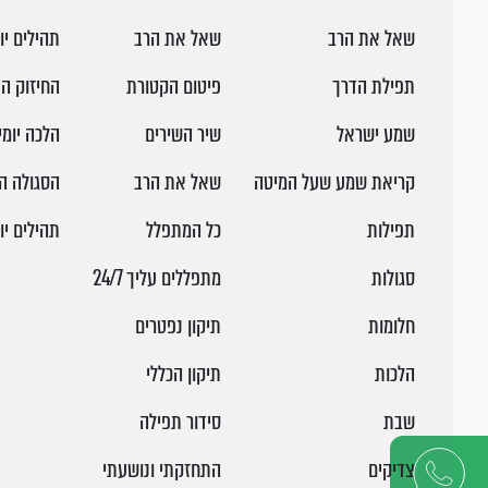
שאל את הרב
שאל את הרב
תהילים יו
תפילת הדרך
פיטום הקטורת
החיזוק הי
שמע ישראל
שיר השירים
הלכה יומ
קריאת שמע שעל המיטה
שאל את הרב
הסגולה ה
תפילות
כל המתפלל
תהילים יו
סגולות
מתפללים עליך 24/7
חלומות
תיקון נפטרים
הלכות
תיקון הכללי
שבת
סידור תפילה
צדיקים
התחזקתי ונושעתי