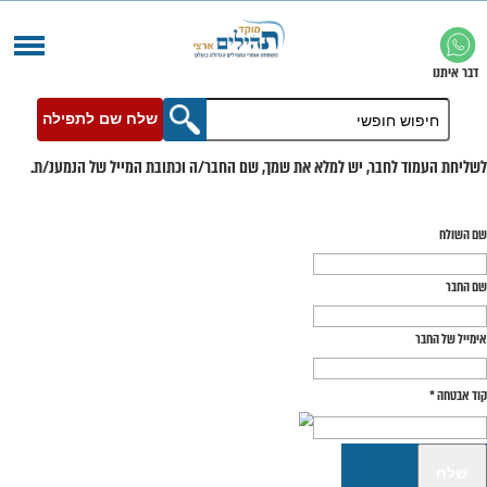
שלח שם לתפילה
בר, יש למלא את שמך, שם החבר/ה וכתובת המייל של הנמענ/ת.