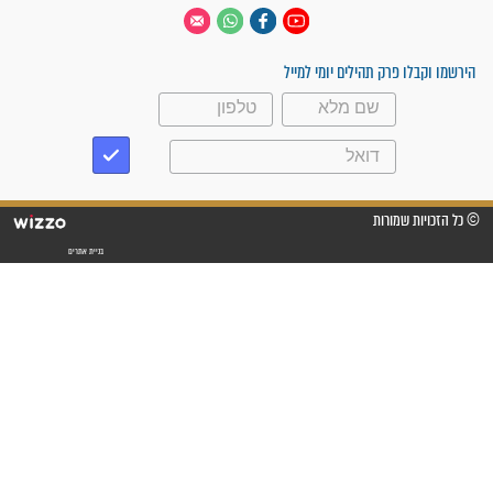
 יום
עקבו אחרינו
ק תהילים יומי למייל