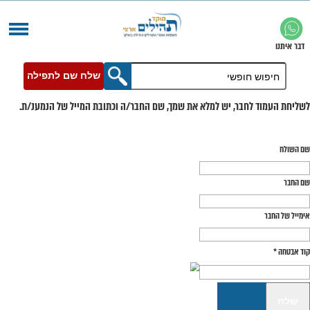
שלח שם לתפילה
בר, יש למלא את שמך, שם החבר/ה וכתובת המייל של הנמענ/ת.