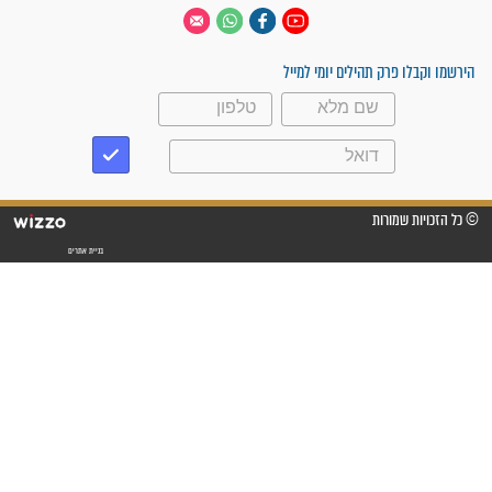
 יום
עקבו אחרינו
ק תהילים יומי למייל