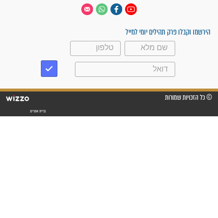
 יום
עקבו אחרינו
ק תהילים יומי למייל