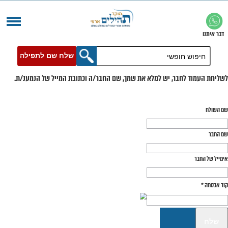
שלח שם לתפילה
בר, יש למלא את שמך, שם החבר/ה וכתובת המייל של הנמענ/ת.