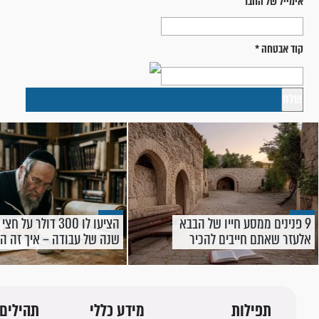
אימייל של החבר
קוד אבטחה
*
9 פנינים ממסע חייו של הבבא
הציעו לו 300 דולר על חצי
אלעזר שאתם חייבים להכיר
שנה של עבודה – איך זה ה
להצלחה ענקית?
תפילות
מידע כללי
תהילים 