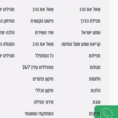
שאל את הרב
שאל את הרב
תהילים יו
תפילת הדרך
פיטום הקטורת
החיזוק הי
שמע ישראל
שיר השירים
הלכה יומ
קריאת שמע שעל המיטה
שאל את הרב
הסגולה ה
תפילות
כל המתפלל
תהילים יו
סגולות
מתפללים עליך 24/7
חלומות
תיקון נפטרים
הלכות
תיקון הכללי
שבת
סידור תפילה
צדיקים
התחזקתי ונושעתי