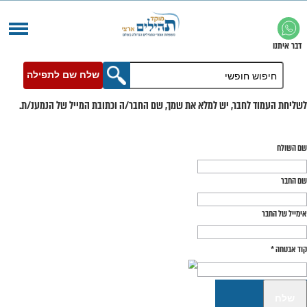
שלח שם לתפילה
בר, יש למלא את שמך, שם החבר/ה וכתובת המייל של הנמענ/ת.