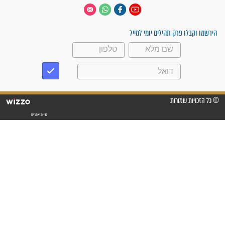
 יום
עקבו אחרינו
ק תהילים יומי למייל