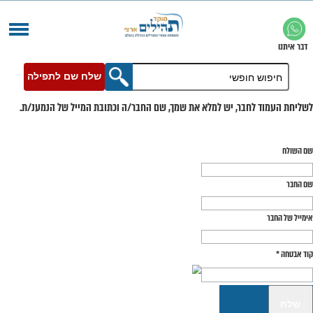
שלח שם לתפילה
בר, יש למלא את שמך, שם החבר/ה וכתובת המייל של הנמענ/ת.