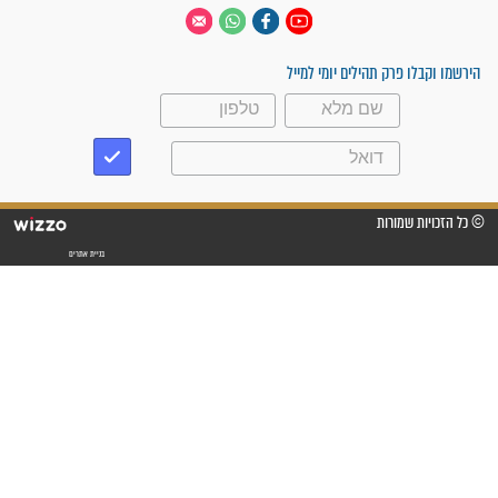
 יום
עקבו אחרינו
ק תהילים יומי למייל