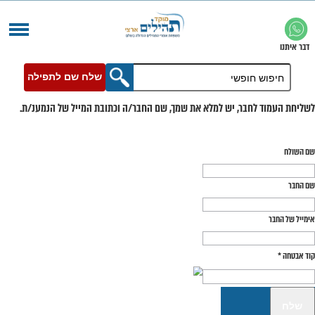
שלח שם לתפילה
בר, יש למלא את שמך, שם החבר/ה וכתובת המייל של הנמענ/ת.