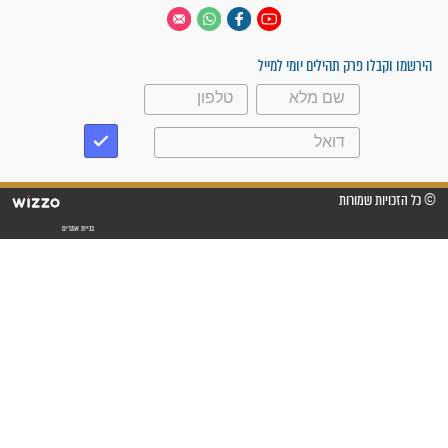
 יום
עקבו אחרינו
ק תהילים יומי למייל