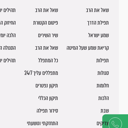
שאל את הרב
שאל את הרב
תהילים יו
תפילת הדרך
פיטום הקטורת
החיזוק הי
שמע ישראל
שיר השירים
הלכה יומ
קריאת שמע שעל המיטה
שאל את הרב
הסגולה ה
תפילות
כל המתפלל
תהילים יו
סגולות
מתפללים עליך 24/7
חלומות
תיקון נפטרים
הלכות
תיקון הכללי
שבת
סידור תפילה
צדיקים
התחזקתי ונושעתי