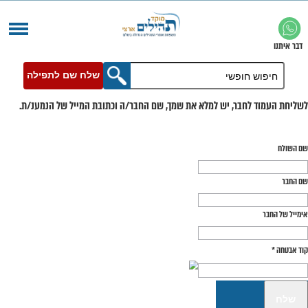
שלח שם לתפילה
בר, יש למלא את שמך, שם החבר/ה וכתובת המייל של הנמענ/ת.