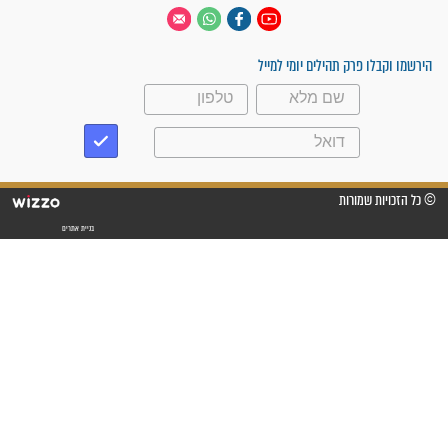
 יום
עקבו אחרינו
ק תהילים יומי למייל