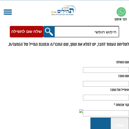
שלח שם לתפילה
בר, יש למלא את שמך, שם החבר/ה וכתובת המייל של הנמענ/ת.