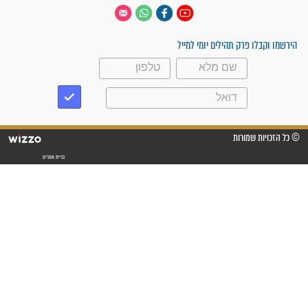
 יום
עקבו אחרינו
ק תהילים יומי למייל