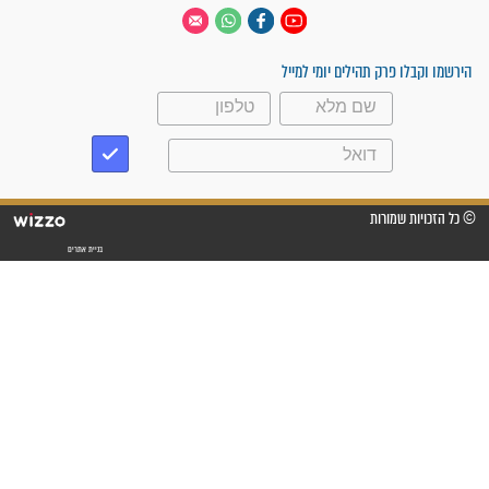
 יום
עקבו אחרינו
ק תהילים יומי למייל