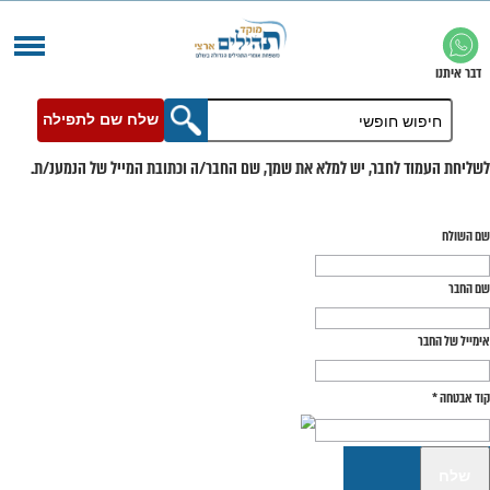
שלח שם לתפילה
בר, יש למלא את שמך, שם החבר/ה וכתובת המייל של הנמענ/ת.