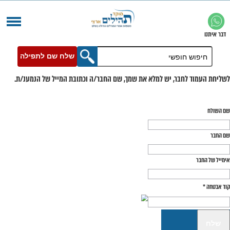
שלח שם לתפילה
בר, יש למלא את שמך, שם החבר/ה וכתובת המייל של הנמענ/ת.