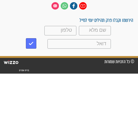
 יום
עקבו אחרינו
ק תהילים יומי למייל