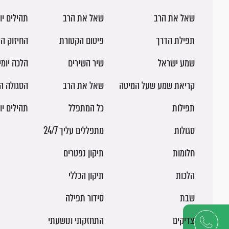
שאל את הרב
שאל את הרב
תהילים יו
תפילת הדרך
פיטום הקטורת
החיזוק הי
שמע ישראל
שיר השירים
הלכה יומ
קריאת שמע שעל המיטה
שאל את הרב
הסגולה ה
תפילות
כל המתפלל
תהילים יו
סגולות
מתפללים עליך 24/7
חלומות
תיקון נפטרים
הלכות
תיקון הכללי
שבת
סידור תפילה
צדיקים
התחזקתי ונושעתי