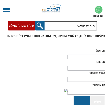
שלח שם לתפילה
בר, יש למלא את שמך, שם החבר/ה וכתובת המייל של הנמענ/ת.