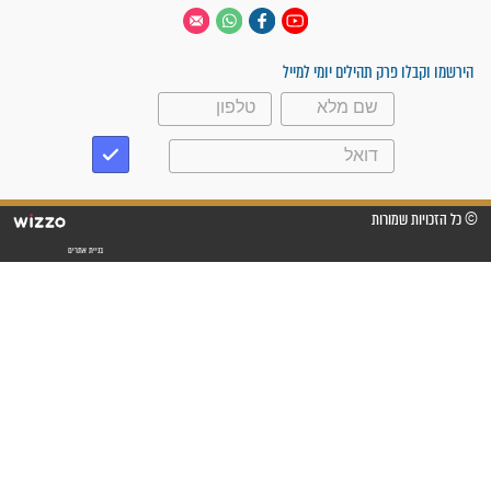
 יום
עקבו אחרינו
ק תהילים יומי למייל