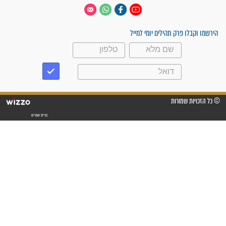
 יום
עקבו אחרינו
ק תהילים יומי למייל