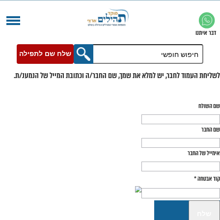
שלח שם לתפילה
בר, יש למלא את שמך, שם החבר/ה וכתובת המייל של הנמענ/ת.