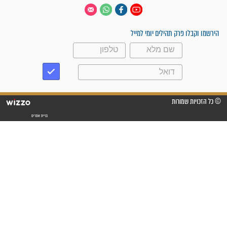
 יום
עקבו אחרינו
ק תהילים יומי למייל