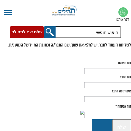
שלח שם לתפילה
בר, יש למלא את שמך, שם החבר/ה וכתובת המייל של הנמענ/ת.