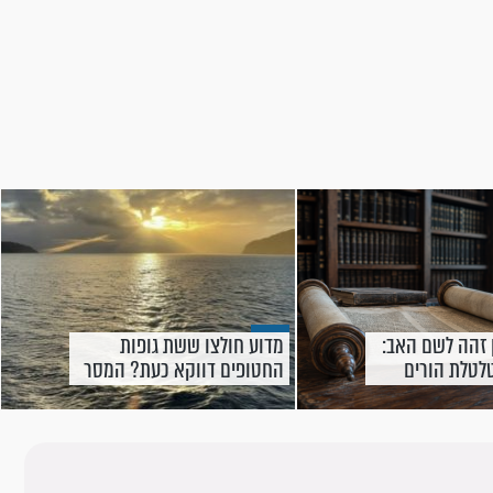
זהה לשם האב:
מדוע חולצו ששת גופות
לטלת הורים
החטופים דווקא כעת? המסר
שיצמרר אתכם