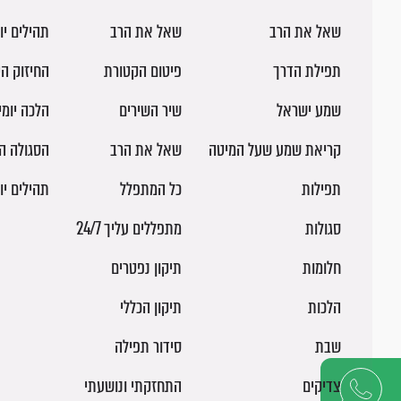
שאל את הרב
שאל את הרב
תהילים יו
תפילת הדרך
פיטום הקטורת
החיזוק הי
שמע ישראל
שיר השירים
הלכה יומ
קריאת שמע שעל המיטה
שאל את הרב
הסגולה ה
תפילות
כל המתפלל
תהילים יו
סגולות
מתפללים עליך 24/7
חלומות
תיקון נפטרים
הלכות
תיקון הכללי
שבת
סידור תפילה
צדיקים
התחזקתי ונושעתי