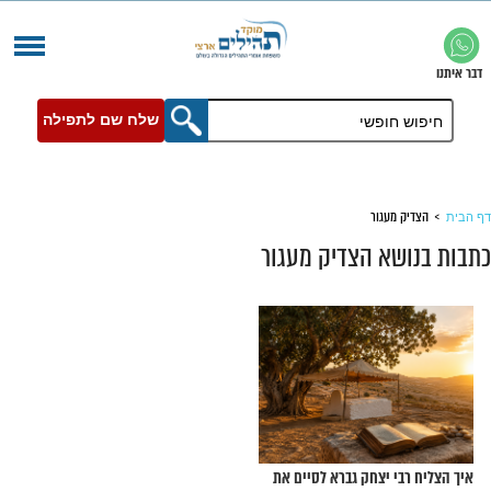
שלח שם לתפילה
עגור
א הצדיק מעגור