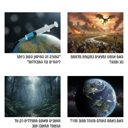
ריך לברך על המזגן?
איזה חום מטורף! למה הוא טוב לעם
ישראל?
 הניח תפילין מהשואה
החיסול בדוחא: מי הוא העם הקטארי?