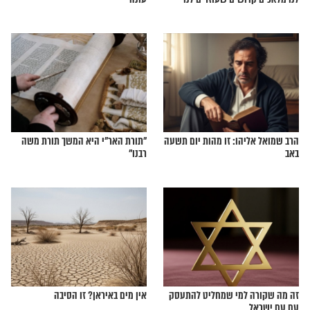
"הטוב והמיטיב"!
קה של צום י"ז בתמוז
דעת הרבנים על הטבח בדרוזים: "כרתו
איתנו ברית דמים"