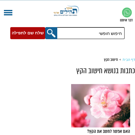
שלח שם לתפילה
קץ
א חישוב הקץ