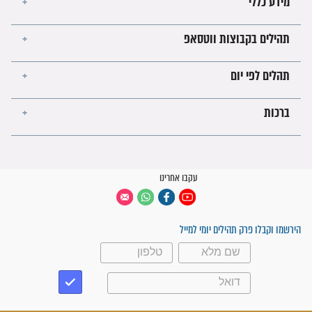
קבוצות ווטסאפ
 יום