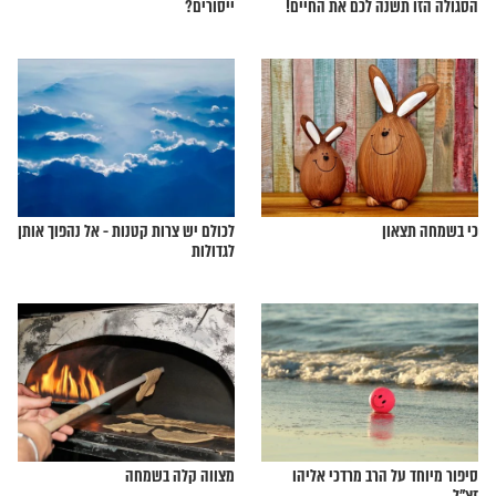
ברכות השחר לעצבות?
החיזוק היומי - כיצד ניתן לבטל
נה לכם את החיים!
ייסורים?
ון
לכולם יש צרות קטנות - אל נהפוך אותן
לגדולות