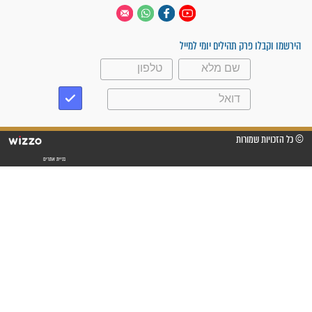
 יום
עקבו אחרינו
ק תהילים יומי למייל