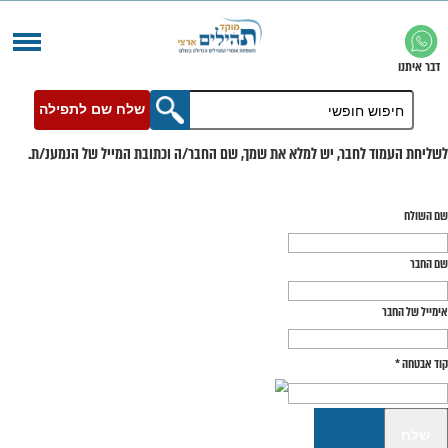
שלח שם לתפילה
בר, יש למלא את שמך, שם החבר/ה וכתובת המייל של הנמענ/ת.