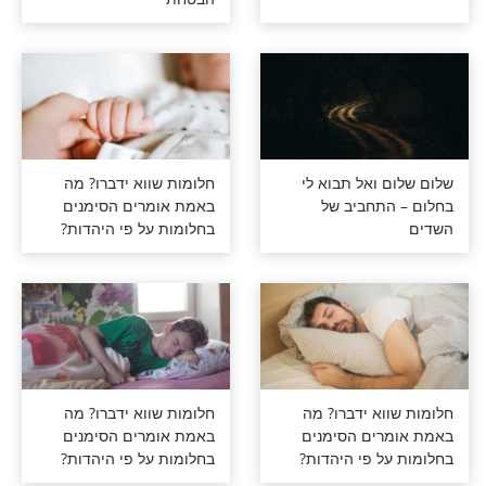
ום מטריד?
מצמרר: "היא באה אליי
התפילה הבאה
בחלום וביקשה שאקיים את
הבטחתי"
 ואל תבוא לי
חלומות שווא ידברו? מה