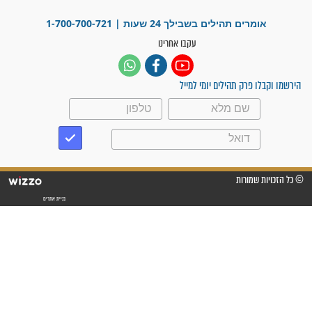
תול בחלום?
הסבתא בחלום: "זו הפעם
האחרונה שאני באה אלייך.
אם הם ישמרו שבת –
הגידול ייעלם"
 בחלום ושאל:
חלמתי שהשיניים שלי נפלו;
ים יבואו לקחת
מה זה אומר ומה עליי
לעשות?