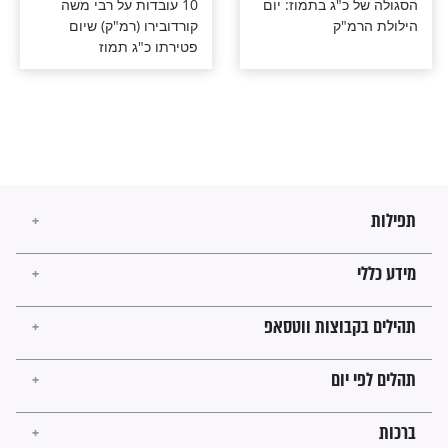
כ"ג בתמוז: יום
10 עובדות על רבי משה
מ"ק
קורדובירו (רמ"ק) שיום
פטירתו כ"ג תמוז