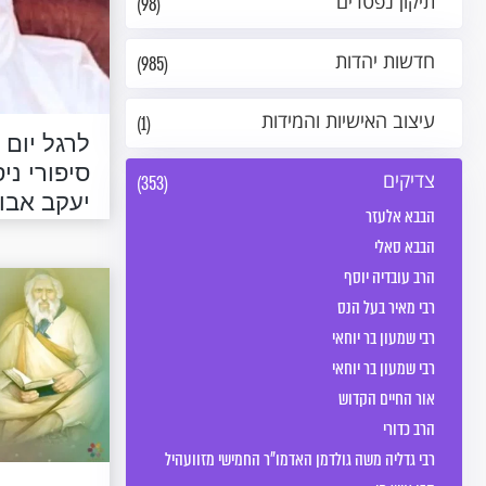
תיקון נפטרים
(98)
חדשות יהדות
(985)
עיצוב האישיות והמידות
(1)
לרגל יום 
סיפורי ני
צדיקים
(353)
יעקב אבו
הבבא אלעזר
הבבא סאלי
הרב עובדיה יוסף
רבי מאיר בעל הנס
רבי שמעון בר יוחאי
רבי שמעון בר יוחאי
אור החיים הקדוש
הרב כדורי
רבי גדליה משה גולדמן האדמו"ר החמישי מזוועהיל