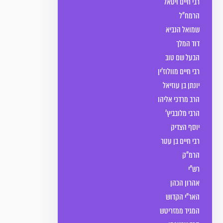
רבי חיים ויטאל
הרמח"ל
שמואל הנביא
דוד המלך
הבעל שם טוב
רבי חיים מוולוז’ין
יונתן בן עוזיאל
הרב מרדכי אליהו
הרבי מלובביץ'
יוסף הצדיק
רבי חיים בן עטר
הרמ"ק
רש"י
אהרון הכהן
האר"י הקדוש
המגיד ממזריטש