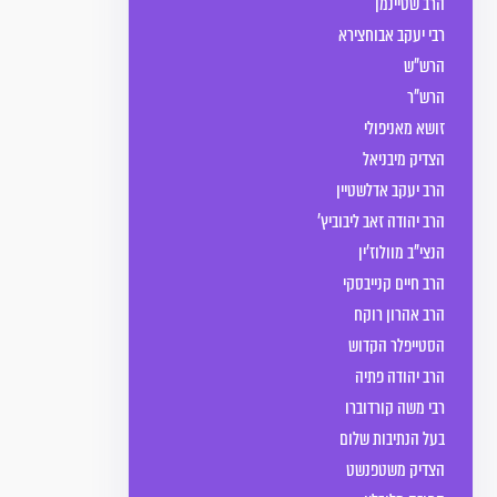
הרב שטיינמן
רבי יעקב אבוחצירא
הרש"ש
הרש"ר
זושא מאניפולי
הצדיק מיבניאל
הרב יעקב אדלשטיין
הרב יהודה זאב ליבוביץ'
הנצי"ב מוולוז'ין
הרב חיים קנייבסקי
הרב אהרון רוקח
הסטייפלר הקדוש
הרב יהודה פתיה
רבי משה קורדוברו
בעל הנתיבות שלום
הצדיק משטפנשט