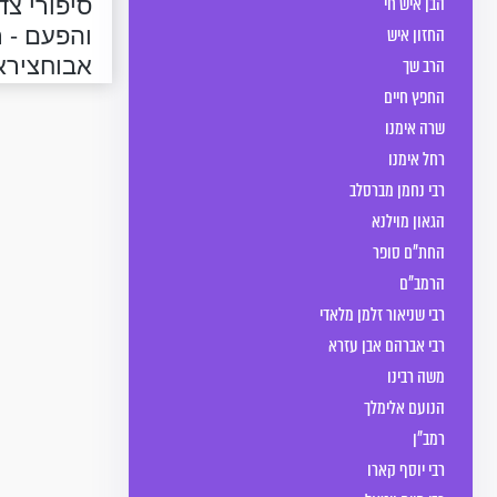
סיפורי צדי
הבן איש חי
והפעם - ר
החזון איש
אבוחצירא
הרב שך
החפץ חיים
שרה אימנו
רחל אימנו
רבי נחמן מברסלב
הגאון מוילנא
החת"ם סופר
הרמב"ם
רבי שניאור זלמן מלאדי
רבי אברהם אבן עזרא
משה רבינו
הנועם אלימלך
רמב"ן
רבי יוסף קארו