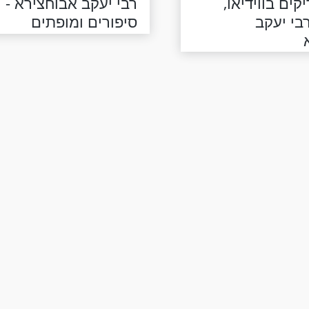
קים בווידיאו,
רבי יעקב אבוחצירא -
בי יעקב
סיפורים ומופתים