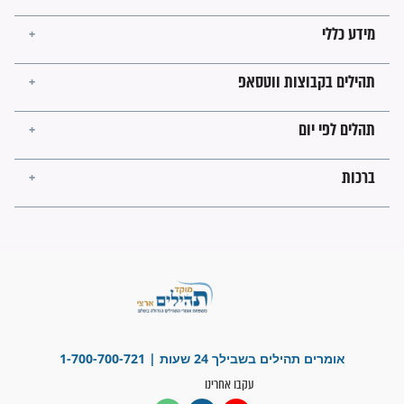
קבוצות ווטסאפ
 יום