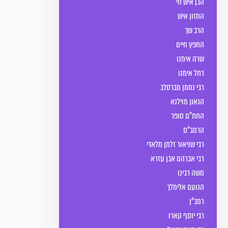
הבן איש חי
החזון איש
הרב שך
החפץ חיים
שרה אימנו
רחל אימנו
רבי נחמן מברסלב
הגאון מוילנא
החת"ם סופר
הרמב"ם
רבי שניאור זלמן מלאדי
רבי אברהם אבן עזרא
משה רבינו
הנועם אלימלך
רמב"ן
רבי יוסף קארו