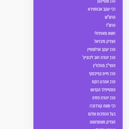
הרב שטיינמן
רבי יעקב אבוחצירא
הרש"ש
הרש"ר
זושא מאניפולי
הצדיק מיבניאל
הרב יעקב אדלשטיין
הרב יהודה זאב ליבוביץ'
הנצי"ב מוולוז'ין
הרב חיים קנייבסקי
הרב אהרון רוקח
הסטייפלר הקדוש
הרב יהודה פתיה
רבי משה קורדוברו
בעל הנתיבות שלום
הצדיק משטפנשט