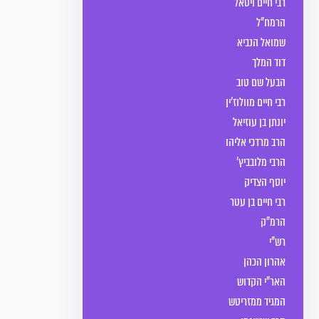
רבי חיים ויטאל
הרמח"ל
שמואל הנביא
דוד המלך
הבעל שם טוב
רבי חיים מוולוז’ין
יונתן בן עוזיאל
הרב מרדכי אליהו
הרבי מלובביץ'
יוסף הצדיק
רבי חיים בן עטר
הרמ"ק
רש"י
אהרון הכהן
האר"י הקדוש
המגיד ממזריטש