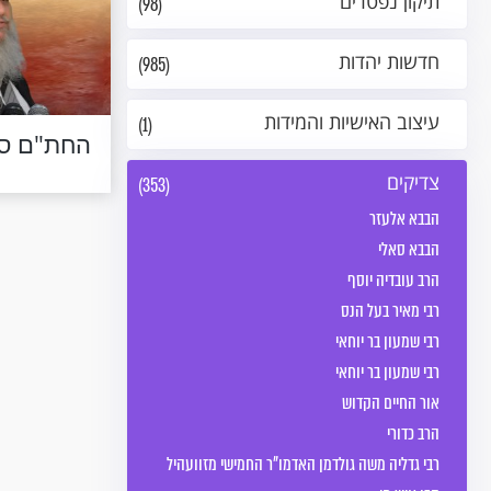
תיקון נפטרים
(98)
חדשות יהדות
(985)
עיצוב האישיות והמידות
(1)
החת"ם סו
צדיקים
(353)
הבבא אלעזר
הבבא סאלי
הרב עובדיה יוסף
רבי מאיר בעל הנס
רבי שמעון בר יוחאי
רבי שמעון בר יוחאי
אור החיים הקדוש
הרב כדורי
רבי גדליה משה גולדמן האדמו"ר החמישי מזוועהיל