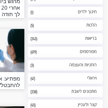
מרגש ביות
א
חינוך ילדים
(1)
לך תודה 
ברכה"
הלכות
(5)
בריאות
(243)
מפורסמים
(679)
רוחניות והעצמה
(3)
מפתיע: אי
ויראלי
(47)
להתבטל?
מתכונים לשבת
(238)
קצר ולעניין
(45)