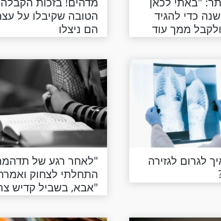
ר: "באתי לכאן
מדהים! בזכות הקבלה
חרי 20 שנה כדי להגיד
הטובה שקיבלו על עצ
ולקבל ממך עוד
הם ניצלו
ך לגרום לגזירה
"לאחר רגע של תדהמה
התחלתי לצחוק ואמרתי
"אבא, בשביל קדיש צר
מניין ואני היהודי היחיד
בעיירה""