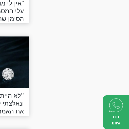
’’אין לי 
עלי המסמ
הסימן שת
''לא היית
ונאלצתי 
את האמת..
דברו
איתנו