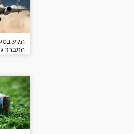
הגיע בטעו
התברר גו