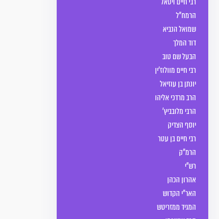
רבי חיים ויטאל
הרמח"ל
שמואל הנביא
דוד המלך
הבעל שם טוב
רבי חיים מוולוז’ין
יונתן בן עוזיאל
הרב מרדכי אליהו
הרבי מלובביץ'
יוסף הצדיק
רבי חיים בן עטר
הרמ"ק
רש"י
אהרון הכהן
האר"י הקדוש
המגיד ממזריטש