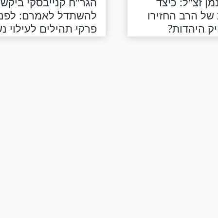
ן זצ"ל: כיצד
הגר"ח קנייבסקי ביקש
של הרב החזירו
להשתדל לאמרם: לפני
יק היהדות?
פרקי תהילים לעילוי נ
הרב שטינמן זצוק"ל