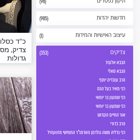
תיקון נפטרים
(98)
חדשות יהדות
(985)
עיצוב האישיות והמידות
(1)
כ"ד כסלו,
צדיק, מסו
צדיקים
(353)
גדולות
הבבא אלעזר
הבבא סאלי
הרב עובדיה יוסף
רבי מאיר בעל הנס
רבי שמעון בר יוחאי
רבי שמעון בר יוחאי
אור החיים הקדוש
הרב כדורי
רבי גדליה משה גולדמן האדמו"ר החמישי מזוועהיל