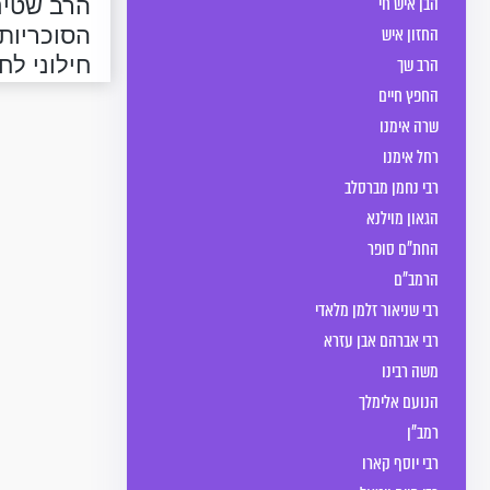
הרב שטינמ
הבן איש חי
הסוכריות 
החזון איש
חילוני לח
הרב שך
החפץ חיים
שרה אימנו
רחל אימנו
רבי נחמן מברסלב
הגאון מוילנא
החת"ם סופר
הרמב"ם
רבי שניאור זלמן מלאדי
רבי אברהם אבן עזרא
משה רבינו
הנועם אלימלך
רמב"ן
רבי יוסף קארו