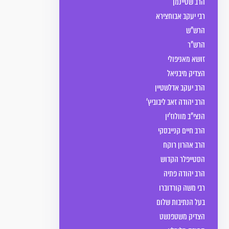
הרב שטיינמן
רבי יעקב אבוחצירא
הרש"ש
הרש"ר
זושא מאניפולי
הצדיק מיבניאל
הרב יעקב אדלשטיין
הרב יהודה זאב ליבוביץ'
הנצי"ב מוולוז'ין
הרב חיים קנייבסקי
הרב אהרון רוקח
הסטייפלר הקדוש
הרב יהודה פתיה
רבי משה קורדוברו
בעל הנתיבות שלום
הצדיק משטפנשט