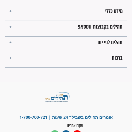
קבוצות ווטסאפ
 יום