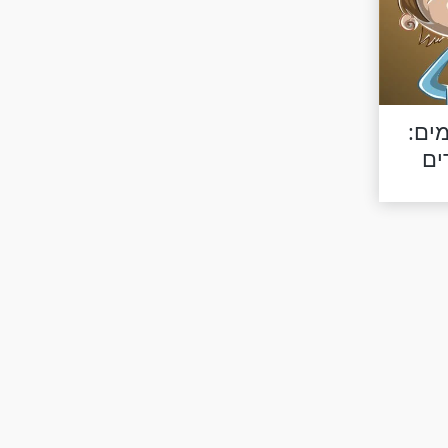
ים:
ים