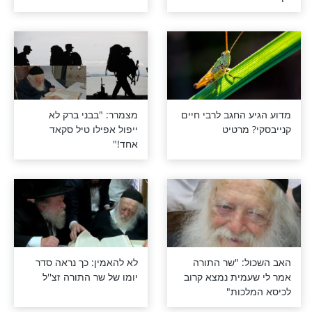
"אני מקנאה
חשיפה: הסגולה של ר'
סט שטילטל את
חיים קנייבסקי זצוק"ל לכל
צרה
אם התנבא שר
מפתיע: מה צריך לעשות
'ל על שעת לכתו
כדי להיות ראויים לראות
פני משיח?