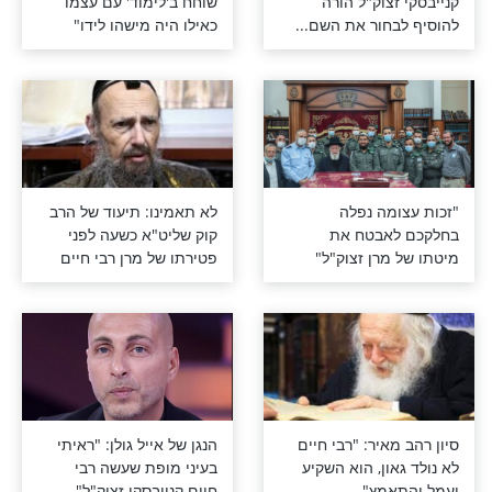
קנייבסקי זצוק"ל?
בי חיים
העדות המצמררת: "מרן
צוק"ל הורה
שוחח ב'לימוד' עם עצמו
חור את השם...
כאילו היה מישהו לידו"