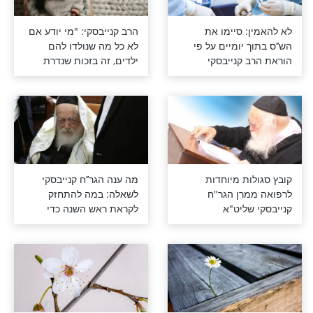
קנייבסקי:
זו התשובה של הרב
נכת שלא
קנייבסקי למבקשים
לא יבואו
להתחזק בעקבות גל
השריפות
שירות שהמליץ
מרגש: הרב קנייבסקי קרא
גר’’ח קנייבסקי
את המכתב ופרץ בבכי
סוער