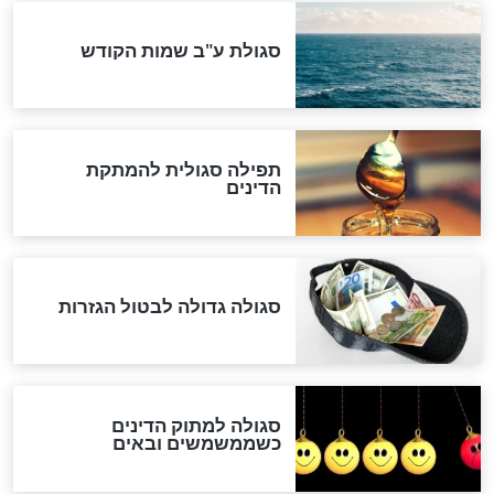
המסמך האבוד שנחשף
במרתפי מוסקבה: כתב היד
הנדיר של הרשב"ם התגלה
שורדת השואה שחוגגת 100:
"מודה לקב"ה על כל השנים"
לכל המאמרים
אחרית הימים