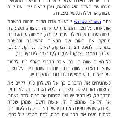
וא סיפר כי מגיל קטן יש לו חולשה גדולה
חלבי. הוא חייב ליטול לאחר כל ארוחה קוביית
לב. אין הוא מצליח להתגבר על יצרו, וכך גם
חה בשרית הוא אוכל קוביית שוקולד.
כן ידע זאת רבי חיים? אין זאת, אלא שרוח
קעת מגרונו. אך כשנאמרו הדברים לפני הרב
 זאת בהינף יד ואמר: "הירושלמי אומר, כי מי
כילת בשר בחלב, מופיעה על מצחו צורת עז,
ולי אותו בחור, הבחנתי בצורת עז על מצחו,
תי, שהוא אוכל בשר בחלב" ('דרך עץ החיים')
ו של האדם עלול להשתנות כתוצאה ממעשיו.
האדם הוא כמראה, ניתן לראות עליו אם קיים
ו חלילה נכשל בעבירה.
שכאשר אדם מקיים מצווה נרשמת
"י הקדוש