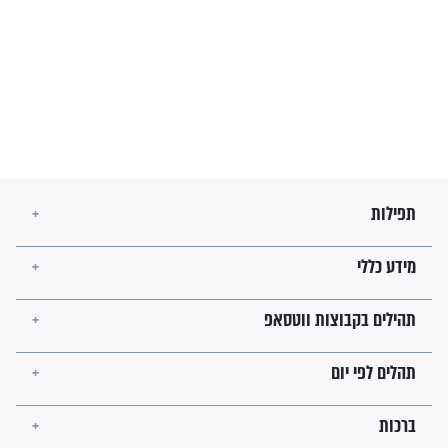
זהו החוק הקוסמי שמחייב את
חורבנה של איראן לפי ספר
הזוהר הקדוש
בנו של הבבא סאלי: "אלו
השניות האחרונות לפני מלחמה
עולמית"
מה יהיו גבולות ארץ ישראל
בזמן הגאולה?
לכל המאמרים