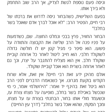
ות עוד תוכן חדש ומפתיע! התחברו לכל
מות שלנו בתהילים
בלחיצה כאן >>>​
ן הרב חיים קניבסקי שליט"א הגיעה קבוצת
יבה תושבי חו"ל שביקשו להתברך מפי הצדיק.
 בירך כל אחד ואחד מהם בנפרד, במאור פנים
ת רבה, אך למרבה הפלא התחמק מלברך את
רים. אותו בחור לא רצה לוותר על הברכה,
עם נוספת לגשת לצדיק, אך הרב שוב התחמק
אותו.
לישית, כשהבחור ניסה לדרוש את ברכתו של
, הפטיר הרב: "לא אוכל לברך אדם שאוכל בשר
וויר, פרץ בבכי ונמלט החוצה. שם, כשדמעות
פנה אל הרב שליווה את הקבוצה והתוודה על