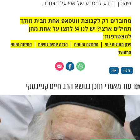
על מצחו המרמזת על אותה המצווה, וכשעושה
רת או חלילה עובר עבירה, המצווה או העבירה
את האות של המצווה הראשונה ונרשמת
 למעט מצוות הצדקה, שאינה נמחקת לעולם,
ר: "וְצִדְקָתוֹ עֹמֶדֶת לָעַד" (תהילים קיב', ג')
 שווה הון רב, אולם מדברי האר"י ניתן ללמוד
צדקה שווה הרבה יותר, רישומה ניכר על מצחו
והיא מסייעת לו רבות במהלך חייו.
 את הדברים כך על השולחן ניתן לקיים את
זו בשופי, בשמחה וללא הסתייגויות. לא תמיד
 לא תמיד יש רצון לפתוח את הכיס ולתת לאחר,
עה שהמצווה הזו עושה רושם, שמתן שכרה
היא מאירה את פניו של האדם יכולה לעזור לנו
עט את הלב ואת הכיס, לתת מטבע של כסף,