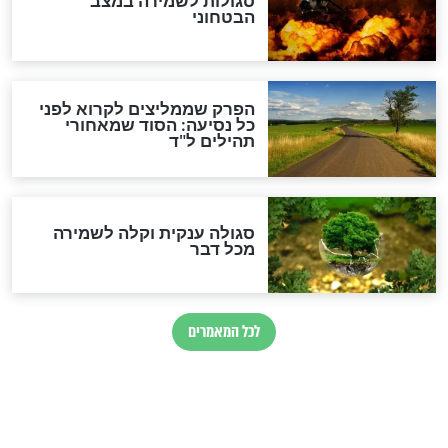
לכל המאמרים
מיסטיקה וקבלה
הרב שמואל אליהו: זה המפתח
לגאולה
זהו החוק הקוסמי שמחייב את
חורבנה של איראן לפי ספר
הזוהר הקדוש