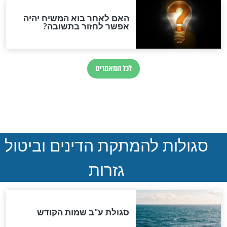
חדשות יהדות
הותר לפרסום: לוחמי מילואים
נהרגו בדרום לבנון
ההסכם החשאי של טראמפ
ואיראן: בלי שקיפות ועם הרבה
סימני שאלה
המסמך האבוד שנחשף
במרתפי מוסקבה: כתב היד
הנדיר של הרשב"ם התגלה