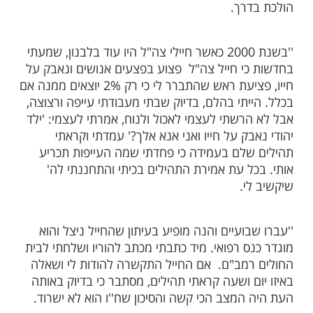
מות שלנו בתהילים
בלחיצה כאן >>>​
גש ומעורר השראה מספרת לנו תקווה.ל על
ם העצום של התהילים: ''מזה 30 שנה, בכל
 מסיימת ספר
שלם ולרוב מבלי לדבר
תהילים
זה בנוסף לספר תהילים שלם במהלך השבוע,
ום ועוד עשרות פרקים שאני אומרת כאשר אני
רך.
''בשנת 2000 כאשר חיילי צה"ל היו עוד בלבנון, שמעתי
י חייל צה"ל פצוע בפצעים אנושים ונאבק על
חייו, פציעת ראש שהתברר לי כי רק 2% יוצאים ממנה אם
תי בהלם, בדיוק שבתי מעבודתי עייפה ורצוצה,
רשתי לעצמי לאכול ולנוח, אמרתי לעצמי: 'ילד