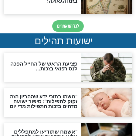
לכל המאמרים
ות להמתקת הדינים וביטול
גזרות
סגולת ע"ב שמות הקודש