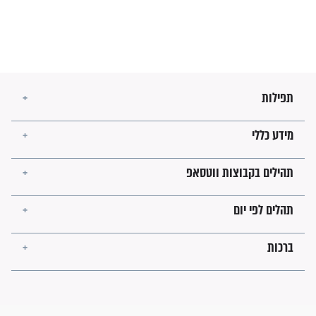
בנו של הבבא סאלי: "אלו
השניות האחרונות לפני מלחמה
עולמית"
מה יהיו גבולות ארץ ישראל
בזמן הגאולה?
לכל המאמרים
ישועות תהילים