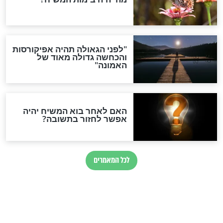
מוכן לגאולה?
התשובה המצמררת לשאלת
החלום ’’מדוע המשיח עדיין
לא בא?’’
חדשות יהדות
הותר לפרסום: לוחמי מילואים
נהרגו בדרום לבנון