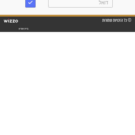
"אשמח שתודיעו למתפללים
עלינו שהקב"ה שמע לתפילות
וחתמתי על חוזה עבודה אחרי
שנתיים של חיפוש!"
"לא להתייאש חס ושלום, גם
אם הזיווג עוד לא מגיע"
לכל המאמרים
סגולות לשמירה והגנה