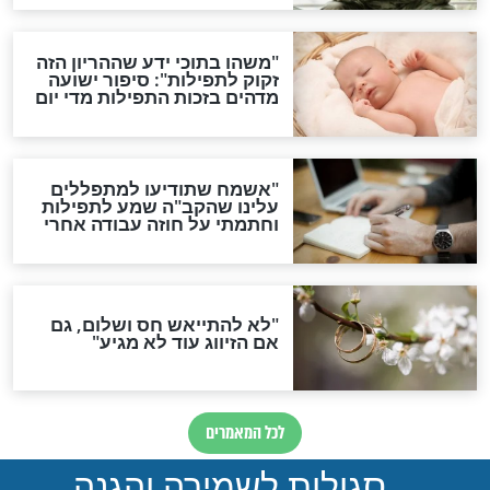
ות להמתקת הדינים וביטול
גזרות
סגולת ע"ב שמות הקודש
תפילה סגולית להמתקת
הדינים