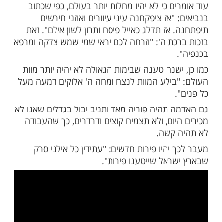
מתה, ולא יהיה להם נוגש ומבטל, כדי שיזכו
ם הבא, כמו שביארנו בהלכות תשובה", "חוזרין
ים בימיו כשהיו מקודם, מקריבין קרבנות,
מטין ויובלות ככל מצותה האמורה בתורה".
יה חירות רוחנית ברורה וגדולה מאד.
ים שינויים שיקרו בעולם, שינויים שמראים כי
שוני מהדרך בה העולם עד כה נוהג: אורם של
רח יהיה שונה מכעת, תהיה פרימת מים של
ריאים במקומות שונים וההריונות והלידות יהיו
ומשך זמנם יהיה קצר יותר.
ם כי לא יהיו מחלות יותר בעולם, כפי שכתוב
"אז ציפקחנה עיני עיוורים ואוזני חירשים
אז תדלג כאייל פיסח ותרון לשון אילם". זאת
כת ה': "וזרחה לכם יראי שמי שמש צדקה ומרפא