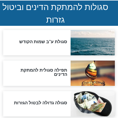
ההסכם החשאי של טראמפ
ואיראן: בלי שקיפות ועם הרבה
סימני שאלה
המסמך האבוד שנחשף
במרתפי מוסקבה: כתב היד
הנדיר של הרשב"ם התגלה
שורדת השואה שחוגגת 100:
"מודה לקב"ה על כל השנים"