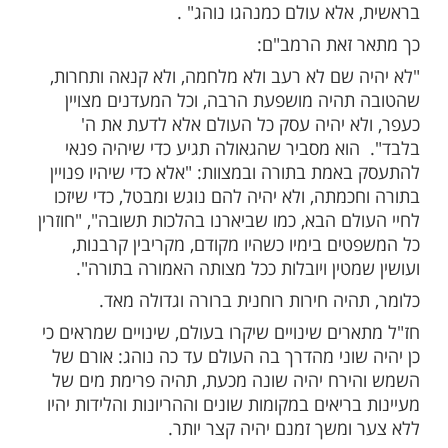
קדש ומקבץ נדחי ישראל".
 כי בימות המשיח טבעו של העולם לא ישתנה
רה: "אין בין העולם הזה לימות המשיח אלא
כיות בלבד". כלומר, עולם כמנהגו יהיה נוהג.
רור שיהיה טוב מאד, אך לא שינוי באופן שבו
נהל: "אל יעלה על הלב שבימות המשיח יבטל
גו של עולם, או יהיה שם חידוש במעשה
אלא עולם כמנהגו נוהג" .
זאת הרמב"ם:
 שם לא רעב ולא מלחמה, ולא קנאה ותחרות,
היה מושפעת הרבה, וכל המעדנים מצויין
א יהיה עסק כל העולם אלא לדעת את ה'
וא מסביר שהגאולה תגיע כדי שיהיה פנאי
אמת בתורה ובמצוות: "אלא כדי שיהיו פנויין