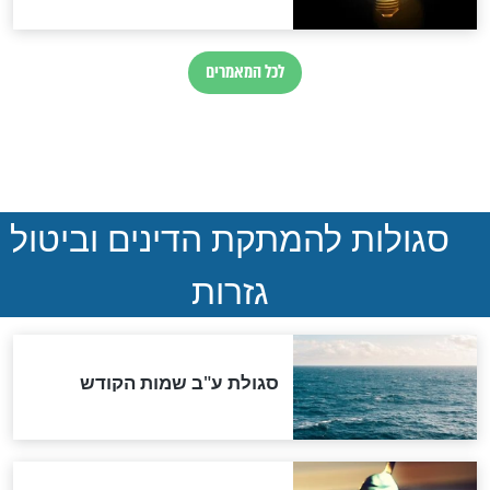
הותר לפרסום: לוחמי מילואים
נהרגו בדרום לבנון
ההסכם החשאי של טראמפ
ואיראן: בלי שקיפות ועם הרבה
סימני שאלה
המסמך האבוד שנחשף
במרתפי מוסקבה: כתב היד
הנדיר של הרשב"ם התגלה