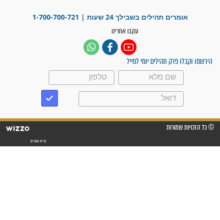
"משהו בתוכי ידע שההריון הזה
זקוק לתפילות": סיפור ישועה
מדהים בזכות התפילות מדי יום
"אשמח שתודיעו למתפללים
עלינו שהקב"ה שמע לתפילות
וחתמתי על חוזה עבודה אחרי
שנתיים של חיפוש!"
"לא להתייאש חס ושלום, גם
אם הזיווג עוד לא מגיע"