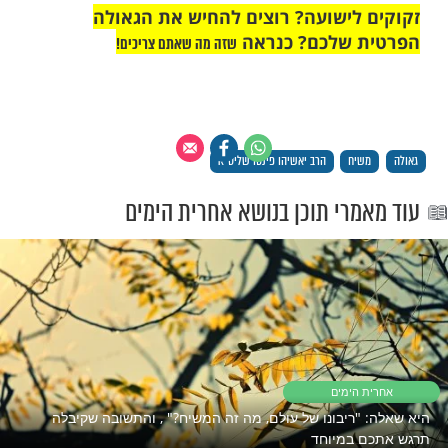
ן שהמשיח יבוא, אין עץ בארץ ישראל שאין סוס
ים קשור עליו וחס ושלום ישלטו בעם
 והגמרא חולקת כמה זמן ישלטו בעם
שעה חודשים, תשעה ימים, או תשע שניות.
 הדברים?
ים רבותינו הקדושים ואלו דברים לא פשוטים.
להם הוא שורש עמוק, שורש קשה שצריך
 הכנה גדולה של תשובה ודבקות בקדוש ברוך
 שאין לו הכנה של דבקות בקדוש ברוך הוא, ולא
 לסדר ולהכין את החיים שלו כמו שצריך, הולך
ה ובטעות חמורה שאוי לו ואוי לנפשו.