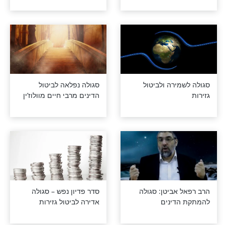
ת מהצרות -
סגולת ע"ב שמות הקודש
הילים
ירה ולביטול
סגולה נפלאה לביטול