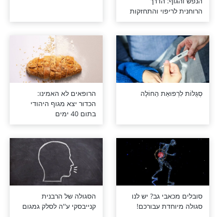
ילים לבריאות
סגולה לבריאות הנפש
ף: הדרך
יפוי והתחזקות
פוּאַת הַחוֹלֶה
הרופאים לא האמינו:
הכדור יצא מגוף היהודי
בתום 40 ימים