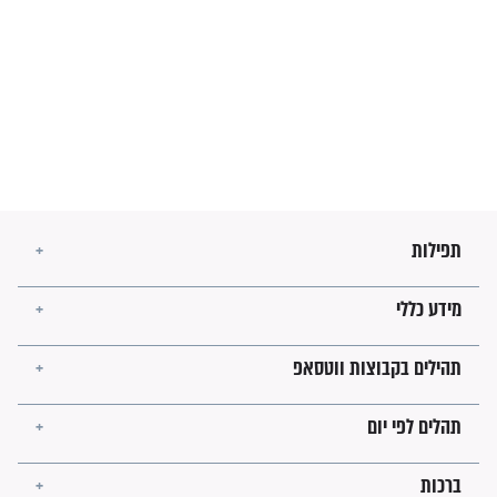
לגאולה
זהו החוק הקוסמי שמחייב את
חורבנה של איראן לפי ספר
הזוהר הקדוש
בנו של הבבא סאלי: "אלו
השניות האחרונות לפני מלחמה
עולמית"
מה יהיו גבולות ארץ ישראל
בזמן הגאולה?