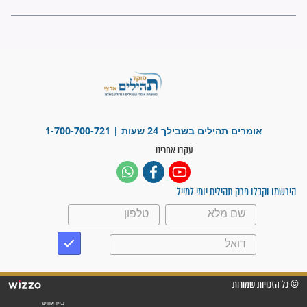
לכל המאמרים
ישועות תהילים
פציעת הראש של החייל הפכה
לנס רפואי בזכות...
"משהו בתוכי ידע שההריון הזה
זקוק לתפילות": סיפור ישועה
מדהים בזכות התפילות מדי יום