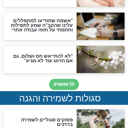
ות להמתקת הדינים וביטול
גזרות
סגולת ע"ב שמות הקודש
תפילה סגולית להמתקת
הדינים