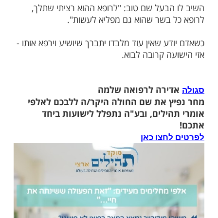
אתם הולכים כשיש לכם חולה?", שאל. "אנחנו
אל הקדוש ברוך הוא, והוא מושיע אותנו", ענה
קום.
 במר נפשו לבעל שם טוב, וסיפר לו גופם של
יזה רופא פונים בעיריה זו, תוך שהוא מביע
פני הצדיק על ששלח אותו חינם למקום כה
הבעל שם טוב: "לרופא ההוא רציתי שתלך,
 בשר שהוא גם מפליא לעשות".
ע שאין עוד מלבדו יתברך שיושיע וירפא אותו -