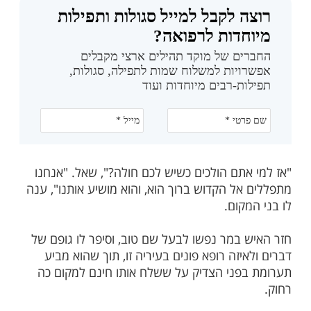
הודי אל הבעל שם טוב הקדוש וביקש ממנו
כתובת של רופא למחלה מסוימת. שלח אותו
עיירה רחוקה. קיבץ האיש את שארית כספו כדי
לה שתסיע אותו לשם. בבואו לעיריה החל
תעניין על אותו רופא, ונדהם לשמוע שאין כאן
ופא ולא למרפא. אפילו חובש אין כאן.