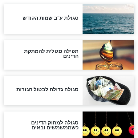
ההסכם החשאי של טראמפ
ואיראן: בלי שקיפות ועם הרבה
סימני שאלה
המסמך האבוד שנחשף
במרתפי מוסקבה: כתב היד
הנדיר של הרשב"ם התגלה
שורדת השואה שחוגגת 100:
"מודה לקב"ה על כל השנים"