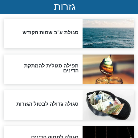
המסמך האבוד שנחשף
במרתפי מוסקבה: כתב היד
הנדיר של הרשב"ם התגלה
שורדת השואה שחוגגת 100:
"מודה לקב"ה על כל השנים"
לכל המאמרים
אחרית הימים