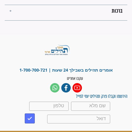
פציעת הראש של החייל הפכה
לנס רפואי בזכות...
"משהו בתוכי ידע שההריון הזה
זקוק לתפילות": סיפור ישועה
מדהים בזכות התפילות מדי יום
"אשמח שתודיעו למתפללים
עלינו שהקב"ה שמע לתפילות
וחתמתי על חוזה עבודה אחרי
שנתיים של חיפוש!"