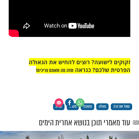
נה הלכות חלק י"א סימן תצ"ט).
 מזרחי – מה יקרה לדור אחרון כשיבוא המשיח?