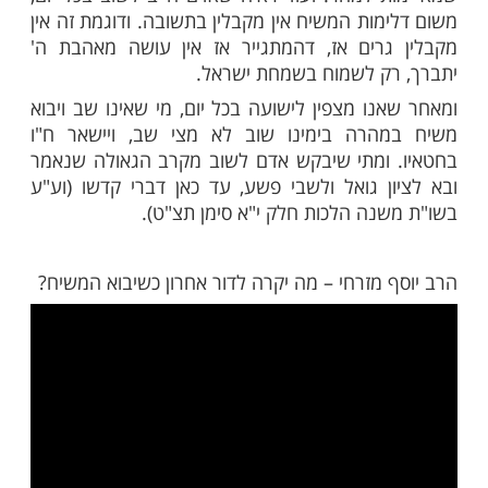
מות שלנו בתהילים
בלחיצה כאן >>>​
א המשיח כבר לא יהיה ניתן יותר לחזור
 אחד מגדולי רבותינו הראשונים, המהרי"ל
שרת ימי תשובה): "בכל יום יעשה אדם תשובה,
ב יום אחד לפני מיתתך, כל יום ישוב בו וידאג
 למחר. ועוד ראיה שאדם חייב לשוב בכל יום,
מות המשיח אין מקבלין בתשובה. ודוגמת זה אין
רים אז, דהמתגייר אז אין עושה מאהבת ה'
ק לשמוח בשמחת ישראל.
נו מצפין לישועה בכל יום, מי שאינו שב ויבוא
הרה בימינו שוב לא מצי שב, ויישאר ח"ו
ומתי שיבקש אדם לשוב מקרב הגאולה שנאמר
ן גואל ולשבי פשע, עד כאן דברי קדשו (וע"ע