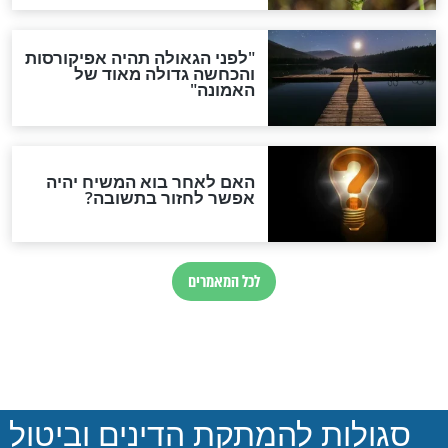
הותר לפרסום: לוחמי מילואים
נהרגו בדרום לבנון
ההסכם החשאי של טראמפ
ואיראן: בלי שקיפות ועם הרבה
סימני שאלה
המסמך האבוד שנחשף
במרתפי מוסקבה: כתב היד
הנדיר של הרשב"ם התגלה