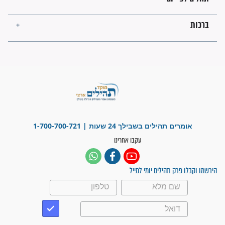
לנס רפואי בזכות...
"משהו בתוכי ידע שההריון הזה
זקוק לתפילות": סיפור ישועה
מדהים בזכות התפילות מדי יום
"אשמח שתודיעו למתפללים
עלינו שהקב"ה שמע לתפילות
וחתמתי על חוזה עבודה אחרי
שנתיים של חיפוש!"
"לא להתייאש חס ושלום, גם