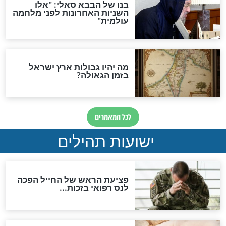
לכל המאמרים
ות להמתקת הדינים וביטול
גזרות
סגולת ע"ב שמות הקודש