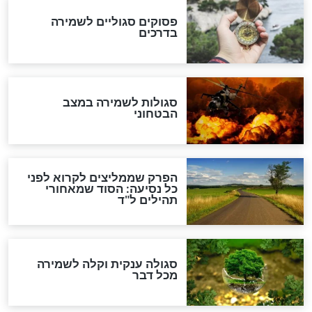
לכל המאמרים
מיסטיקה וקבלה
הרב שמואל אליהו: זה המפתח
לגאולה
זהו החוק הקוסמי שמחייב את
חורבנה של איראן לפי ספר
הזוהר הקדוש