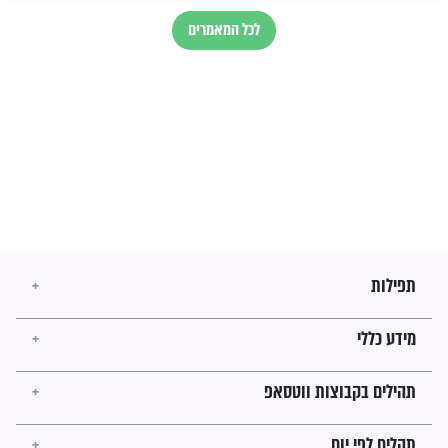
בנו של הבבא סאלי: "אלו
השניות האחרונות לפני מלחמה
עולמית"
מה יהיו גבולות ארץ ישראל
בזמן הגאולה?
לכל המאמרים
ישועות תהילים
פציעת הראש של החייל הפכה