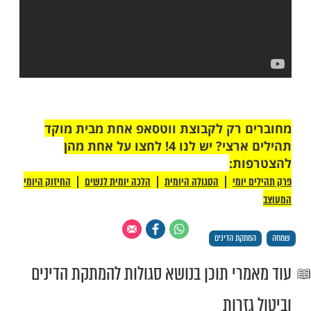
ם - הרב עמנואל מזרחי