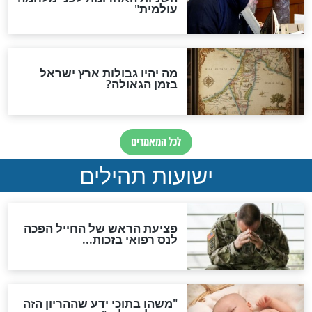
לכל המאמרים
ות להמתקת הדינים וביטול
גזרות
סגולת ע"ב שמות הקודש