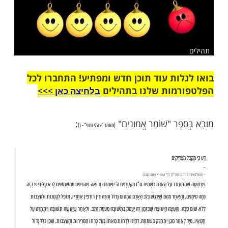
שלח לחבר
ות עוד תוכן חדש ומפתיע! התחברו לכל
מות שלנו בתהילים
בלחיצה כאן >>>​
פֶר "שׁוֹמֵר אֱמוּנִים"
:
(מאמר "צהלי ורוני" - ז)