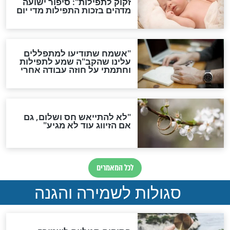
תפילה סגולית להמתקת
הדינים
סגולה גדולה לבטול הגזרות
סגולה למתוק הדינים
כשממשמשים ובאים