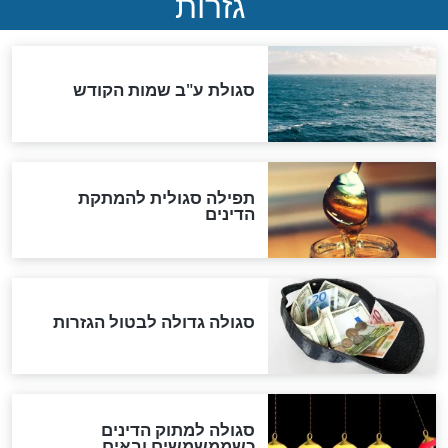
שורדת השואה שחוגגת 100:
"מודה לקב"ה על כל השנים"
"נביא בעיר": מכירת המחלה
לגוי והוספת השם חזקיהו
לרפואת הרב דב הכהן קוק
לכל המאמרים
אחרית הימים
האם אפשר לחשב את הקץ?