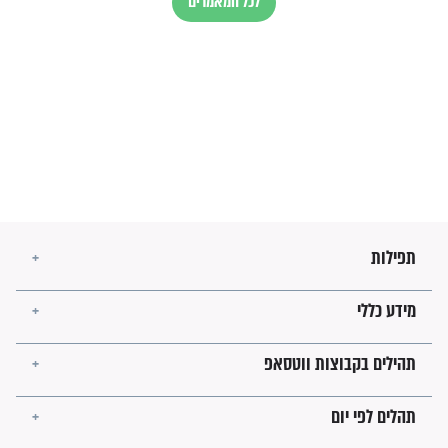
בנו של הבבא סאלי: "אלו
השניות האחרונות לפני מלחמה
עולמית"
מה יהיו גבולות ארץ ישראל
בזמן הגאולה?
לכל המאמרים
ישועות תהילים