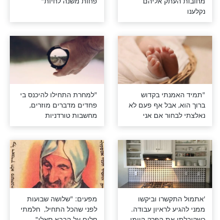
לה זכינו לצאת
"הרופא הודיע לה שיש לה
עתק אליהם
פחות משנה לחיות"
נתי בקדוש
"למחרת התחילו להיכנס בי
 אבל אף פעם לא
פחדים מדברים מוזרים,
חור אם אני
מחשבות טורדניות
אמונה או עם
ומחשבות כפייתיות. המצב