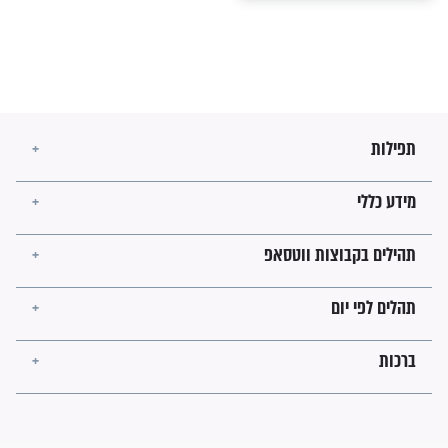
ם איתי ומאז
עוצמה גדולה מאוד"
נושעתי- ספרו
גולה שהושיעה