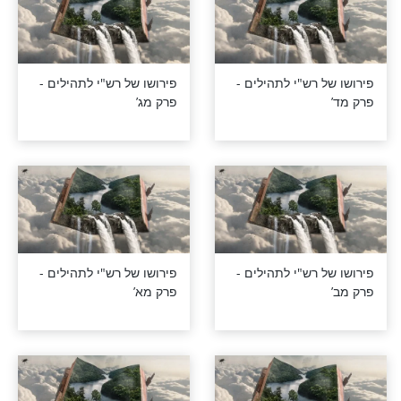
פרק מט’
רש"י לתהילים -
פירושו של רש"י לתהילים -
פרק מז’