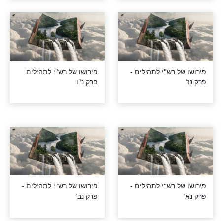
פרק ס’
רש"י לתהילים -
פירושו של רש"י לתהילים -
פרק נח’